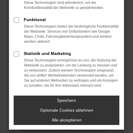
Manche Erweiterungen, wie Werbeblocker,
Diese Technologien sind erforderlich, um die
können das Laden bestimmter Seiten
Kernfunktionalität der Webseite zu gewährleisten.
verhindern. Funktioniert die Seite in einem
Funktional
anderen Browser oder in einem privaten
Diese Technologien bieten die bestmögliche Funktionalität
Fenster?
der Webseite. Services von Drittanbietern wie Google
Maps, Chats, Fahrzeugbewertungssystem und weitere
Starte dein Gerät neu.
werden aktiviert.
Das kann manchmal helfen,
vorübergehende Probleme zu beheben.
Statistik und Marketing
Diese Technologien ermöglichen es uns, die Nutzung der
Stelle sicher, dass dein Browser und dein
Webseite zu analysieren, um die Leistung zu messen und
Betriebssystem auf dem neuesten Stand
zu verbessern. Zudem werden Technologien eingesetzt,
die von dritten Werbetreibenden verwendet werden, um
sind.
Sie auf anderen Webseiten zu verfolgen und um Anzeigen
Veraltete Software birgt nicht nur ein
zu schalten, die für Ihre Interessen relevant sind.
Sicherheitsrisiko, sondern kann auch dazu
führen, dass bestimmte Funktionen nicht
Speichern
mehr unterstützt werden.
Optionale Cookies ablehnen
Wende dich an den Webseitenbetreiber.
Alle akzeptieren
Wenn du alle oben genannten Schritte
versucht hast, kontaktiere uns bitte. Wir