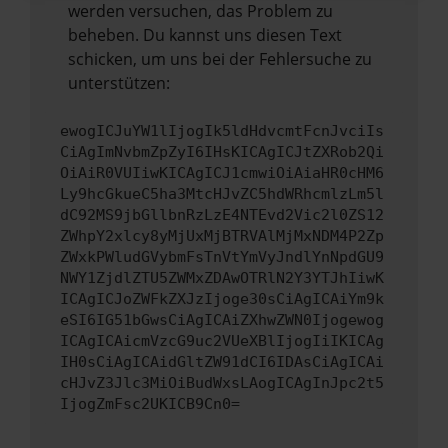
werden versuchen, das Problem zu
beheben. Du kannst uns diesen Text
schicken, um uns bei der Fehlersuche zu
unterstützen:
ewogICJuYW1lIjogIk5ldHdvcmtFcnJvciIs
CiAgImNvbmZpZyI6IHsKICAgICJtZXRob2Qi
OiAiR0VUIiwKICAgICJ1cmwiOiAiaHR0cHM6
Ly9hcGkueC5ha3MtcHJvZC5hdWRhcmlzLm5l
dC92MS9jbGllbnRzLzE4NTEvd2Vic2l0ZS12
ZWhpY2xlcy8yMjUxMjBTRVAlMjMxNDM4P2Zp
ZWxkPWludGVybmFsTnVtYmVyJndlYnNpdGU9
NWY1ZjdlZTU5ZWMxZDAwOTRlN2Y3YTJhIiwK
ICAgICJoZWFkZXJzIjoge30sCiAgICAiYm9k
eSI6IG51bGwsCiAgICAiZXhwZWN0Ijogewog
ICAgICAicmVzcG9uc2VUeXBlIjogIiIKICAg
IH0sCiAgICAidGltZW91dCI6IDAsCiAgICAi
cHJvZ3Jlc3MiOiBudWxsLAogICAgInJpc2t5
IjogZmFsc2UKICB9Cn0=