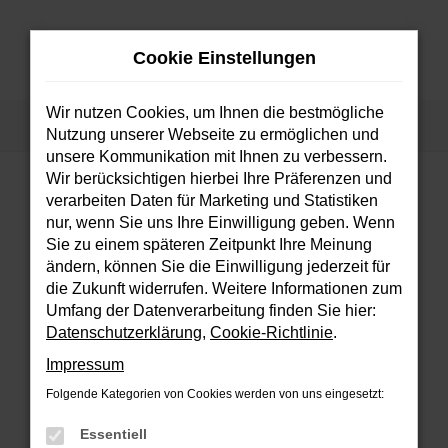
Zum
Hauptinhalt
Cookie Einstellungen
springen
MENÜ
Wir nutzen Cookies, um Ihnen die bestmögliche
Startseite
Fahrzeuge
Fahrzeugsuche
Nutzung unserer Webseite zu ermöglichen und
unsere Kommunikation mit Ihnen zu verbessern.
Wir berücksichtigen hierbei Ihre Präferenzen und
verarbeiten Daten für Marketing und Statistiken
FEHLER: NETWORK ERROR
nur, wenn Sie uns Ihre Einwilligung geben. Wenn
Sie zu einem späteren Zeitpunkt Ihre Meinung
Beim Laden ist ein Fehler aufgetreten.
ändern, können Sie die Einwilligung jederzeit für
Hier sind ein paar Tipps, die dir helfen können:
die Zukunft widerrufen. Weitere Informationen zum
Umfang der Datenverarbeitung finden Sie hier:
Überprüfe deine Firewall und deine
Datenschutzerklärung
,
Cookie-Richtlinie
.
Internetverbindung.
Impressum
Laden andere Webseiten, zum Beispiel
deine Suchmaschine?
Folgende Kategorien von Cookies werden von uns eingesetzt:
Prüfe deine Browsererweiterungen.
Essentiell