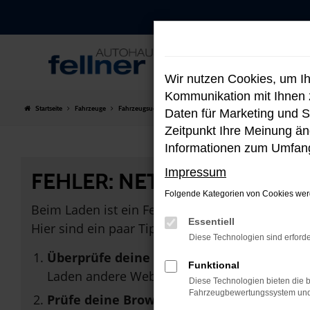
Zum
Hauptinhalt
springen
Wir nutzen Cookies, um I
Kommunikation mit Ihnen z
Startseite
Fahrzeuge
Fahrzeugsuche
Daten für Marketing und S
Zeitpunkt Ihre Meinung änd
Informationen zum Umfang
Impressum
FEHLER: NETWORK ERROR
Folgende Kategorien von Cookies werd
Beim Laden ist ein Fehler aufgetreten.
Essentiell
Hier sind ein paar Tipps, die dir helfen können:
Diese Technologien sind erforde
Überprüfe deine Firewall und deine Inter
Funktional
Laden andere Webseiten, zum Beispiel dein
Diese Technologien bieten die b
Fahrzeugbewertungssystem und w
Prüfe deine Browsererweiterungen.