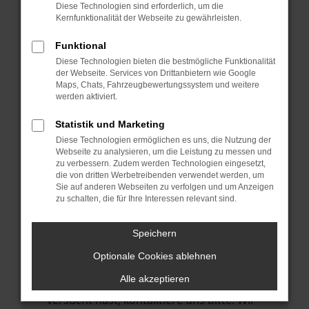
Manche Erweiterungen, wie Werbeblocker,
Diese Technologien sind erforderlich, um die
können das Laden bestimmter Seiten
Kernfunktionalität der Webseite zu gewährleisten.
verhindern. Funktioniert die Seite in einem
Funktional
anderen Browser oder in einem privaten
Diese Technologien bieten die bestmögliche Funktionalität
Fenster?
der Webseite. Services von Drittanbietern wie Google
Maps, Chats, Fahrzeugbewertungssystem und weitere
Starte dein Gerät neu.
werden aktiviert.
Das kann manchmal helfen,
vorübergehende Probleme zu beheben.
Statistik und Marketing
Diese Technologien ermöglichen es uns, die Nutzung der
Stelle sicher, dass dein Browser und dein
Webseite zu analysieren, um die Leistung zu messen und
Betriebssystem auf dem neuesten Stand
zu verbessern. Zudem werden Technologien eingesetzt,
die von dritten Werbetreibenden verwendet werden, um
sind.
Sie auf anderen Webseiten zu verfolgen und um Anzeigen
Veraltete Software birgt nicht nur ein
zu schalten, die für Ihre Interessen relevant sind.
Sicherheitsrisiko, sondern kann auch dazu
führen, dass bestimmte Funktionen nicht
Speichern
mehr unterstützt werden.
Optionale Cookies ablehnen
Wende dich an den Webseitenbetreiber.
Alle akzeptieren
Wenn du alle oben genannten Schritte
versucht hast, kontaktiere uns bitte. Wir