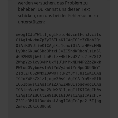
werden versuchen, das Problem zu
beheben. Du kannst uns diesen Text
schicken, um uns bei der Fehlersuche zu
unterstützen:
ewogICJuYW1lIjogIk5ldHdvcmtFcnJvciIs
CiAgImNvbmZpZyI6IHsKICAgICJtZXRob2Qi
OiAiR0VUIiwKICAgICJ1cmwiOiAiaHR0cHM6
Ly9hcGkueC5ha3MtcHJvZC5hdWRhcmlzLm5l
dC92MS9jbGllbnRzLzE4NTEvd2Vic2l0ZS12
ZWhpY2xlcy8yMjUxMjUlMjMxNDM4P2ZpZWxk
PWludGVybmFsTnVtYmVyJndlYnNpdGU9NWY1
ZjdlZTU5ZWMxZDAwOTRlN2Y3YTJhIiwKICAg
ICJoZWFkZXJzIjoge30sCiAgICAiYm9keSI6
IG51bGwsCiAgICAiZXhwZWN0IjogewogICAg
ICAicmVzcG9uc2VUeXBlIjogIiIKICAgIH0s
CiAgICAidGltZW91dCI6IDAsCiAgICAicHJv
Z3Jlc3MiOiBudWxsLAogICAgInJpc2t5Ijog
ZmFsc2UKICB9Cn0=