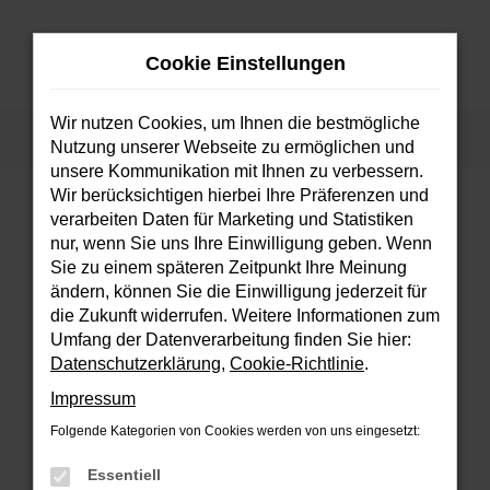
Zum
Hauptinhalt
Cookie Einstellungen
springen
MENÜ
Wir nutzen Cookies, um Ihnen die bestmögliche
Startseite
Fahrzeuge
Fahrzeugsuche
Nutzung unserer Webseite zu ermöglichen und
unsere Kommunikation mit Ihnen zu verbessern.
Wir berücksichtigen hierbei Ihre Präferenzen und
verarbeiten Daten für Marketing und Statistiken
FEHLER: NETWORK ERROR
nur, wenn Sie uns Ihre Einwilligung geben. Wenn
Sie zu einem späteren Zeitpunkt Ihre Meinung
Beim Laden ist ein Fehler aufgetreten.
ändern, können Sie die Einwilligung jederzeit für
Hier sind ein paar Tipps, die dir helfen können:
die Zukunft widerrufen. Weitere Informationen zum
Umfang der Datenverarbeitung finden Sie hier:
Überprüfe deine Firewall und deine
Datenschutzerklärung
,
Cookie-Richtlinie
.
Internetverbindung.
Impressum
Laden andere Webseiten, zum Beispiel
deine Suchmaschine?
Folgende Kategorien von Cookies werden von uns eingesetzt:
Prüfe deine Browsererweiterungen.
Essentiell