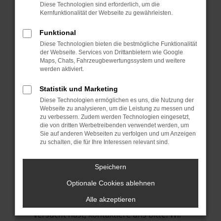
Manche Erweiterungen, wie Werbeblocker,
Diese Technologien sind erforderlich, um die
können das Laden bestimmter Seiten
Kernfunktionalität der Webseite zu gewährleisten.
verhindern. Funktioniert die Seite in einem
Funktional
anderen Browser oder in einem privaten
Diese Technologien bieten die bestmögliche Funktionalität
Fenster?
der Webseite. Services von Drittanbietern wie Google
Maps, Chats, Fahrzeugbewertungssystem und weitere
Starte dein Gerät neu.
werden aktiviert.
Das kann manchmal helfen,
vorübergehende Probleme zu beheben.
Statistik und Marketing
Diese Technologien ermöglichen es uns, die Nutzung der
Stelle sicher, dass dein Browser und dein
Webseite zu analysieren, um die Leistung zu messen und
Betriebssystem auf dem neuesten Stand
zu verbessern. Zudem werden Technologien eingesetzt,
die von dritten Werbetreibenden verwendet werden, um
sind.
Sie auf anderen Webseiten zu verfolgen und um Anzeigen
Veraltete Software birgt nicht nur ein
zu schalten, die für Ihre Interessen relevant sind.
Sicherheitsrisiko, sondern kann auch dazu
führen, dass bestimmte Funktionen nicht
Speichern
mehr unterstützt werden.
Optionale Cookies ablehnen
Wende dich an den Webseitenbetreiber.
Alle akzeptieren
Wenn du alle oben genannten Schritte
versucht hast, kontaktiere uns bitte. Wir