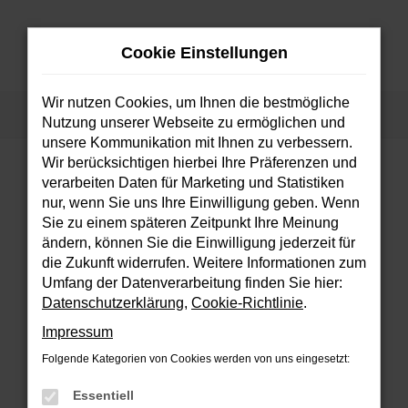
Zum
Hauptinhalt
Cookie Einstellungen
springen
MENÜ
Wir nutzen Cookies, um Ihnen die bestmögliche
Startseite
Fahrzeuge
Fahrzeugsuche
Nutzung unserer Webseite zu ermöglichen und
unsere Kommunikation mit Ihnen zu verbessern.
Wir berücksichtigen hierbei Ihre Präferenzen und
verarbeiten Daten für Marketing und Statistiken
FEHLER: NETWORK ERROR
nur, wenn Sie uns Ihre Einwilligung geben. Wenn
Sie zu einem späteren Zeitpunkt Ihre Meinung
Beim Laden ist ein Fehler aufgetreten.
ändern, können Sie die Einwilligung jederzeit für
Hier sind ein paar Tipps, die dir helfen können:
die Zukunft widerrufen. Weitere Informationen zum
Umfang der Datenverarbeitung finden Sie hier:
Überprüfe deine Firewall und deine
Datenschutzerklärung
,
Cookie-Richtlinie
.
Internetverbindung.
Impressum
Laden andere Webseiten, zum Beispiel
deine Suchmaschine?
Folgende Kategorien von Cookies werden von uns eingesetzt:
Prüfe deine Browsererweiterungen.
Essentiell