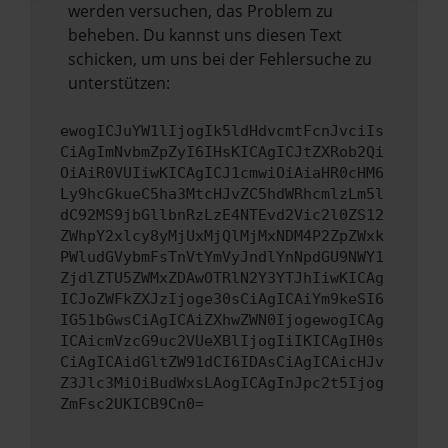
werden versuchen, das Problem zu
beheben. Du kannst uns diesen Text
schicken, um uns bei der Fehlersuche zu
unterstützen:
ewogICJuYW1lIjogIk5ldHdvcmtFcnJvciIs
CiAgImNvbmZpZyI6IHsKICAgICJtZXRob2Qi
OiAiR0VUIiwKICAgICJ1cmwiOiAiaHR0cHM6
Ly9hcGkueC5ha3MtcHJvZC5hdWRhcmlzLm5l
dC92MS9jbGllbnRzLzE4NTEvd2Vic2l0ZS12
ZWhpY2xlcy8yMjUxMjQlMjMxNDM4P2ZpZWxk
PWludGVybmFsTnVtYmVyJndlYnNpdGU9NWY1
ZjdlZTU5ZWMxZDAwOTRlN2Y3YTJhIiwKICAg
ICJoZWFkZXJzIjoge30sCiAgICAiYm9keSI6
IG51bGwsCiAgICAiZXhwZWN0IjogewogICAg
ICAicmVzcG9uc2VUeXBlIjogIiIKICAgIH0s
CiAgICAidGltZW91dCI6IDAsCiAgICAicHJv
Z3Jlc3MiOiBudWxsLAogICAgInJpc2t5Ijog
ZmFsc2UKICB9Cn0=