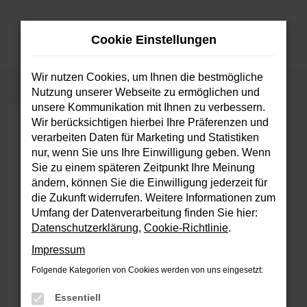
Zum
Hauptinhalt
Cookie Einstellungen
springen
MENÜ
Wir nutzen Cookies, um Ihnen die bestmögliche
Startseite
Fahrzeuge
Fahrzeugsuche
Nutzung unserer Webseite zu ermöglichen und
unsere Kommunikation mit Ihnen zu verbessern.
Wir berücksichtigen hierbei Ihre Präferenzen und
verarbeiten Daten für Marketing und Statistiken
FEHLER: NETWORK ERROR
nur, wenn Sie uns Ihre Einwilligung geben. Wenn
Sie zu einem späteren Zeitpunkt Ihre Meinung
Beim Laden ist ein Fehler aufgetreten.
ändern, können Sie die Einwilligung jederzeit für
Hier sind ein paar Tipps, die dir helfen können:
die Zukunft widerrufen. Weitere Informationen zum
Umfang der Datenverarbeitung finden Sie hier:
Überprüfe deine Firewall und deine
Datenschutzerklärung
,
Cookie-Richtlinie
.
Internetverbindung.
Impressum
Laden andere Webseiten, zum Beispiel
deine Suchmaschine?
Folgende Kategorien von Cookies werden von uns eingesetzt:
Prüfe deine Browsererweiterungen.
Essentiell