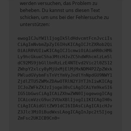
werden versuchen, das Problem zu
beheben. Du kannst uns diesen Text
schicken, um uns bei der Fehlersuche zu
unterstützen:
ewogICJuYW1lIjogIk5ldHdvcmtFcnJvciIs
CiAgImNvbmZpZyI6IHsKICAgICJtZXRob2Qi
OiAiR0VUIiwKICAgICJ1cmwiOiAiaHR0cHM6
Ly9hcGkueC5ha3MtcHJvZC5hdWRhcmlzLm5l
dC92MS9jbGllbnRzLzE4NTEvd2Vic2l0ZS12
ZWhpY2xlcy8yMjUxMjElMjMxNDM4P2ZpZWxk
PWludGVybmFsTnVtYmVyJndlYnNpdGU9NWY1
ZjdlZTU5ZWMxZDAwOTRlN2Y3YTJhIiwKICAg
ICJoZWFkZXJzIjoge30sCiAgICAiYm9keSI6
IG51bGwsCiAgICAiZXhwZWN0IjogewogICAg
ICAicmVzcG9uc2VUeXBlIjogIiIKICAgIH0s
CiAgICAidGltZW91dCI6IDAsCiAgICAicHJv
Z3Jlc3MiOiBudWxsLAogICAgInJpc2t5Ijog
ZmFsc2UKICB9Cn0=