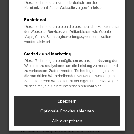
Manche Erweiterungen, wie Werbeblocker,
Diese Technologien sind erforderlich, um die
können das Laden bestimmter Seiten
Kernfunktionalität der Webseite zu gewährleisten.
verhindern. Funktioniert die Seite in einem
Funktional
anderen Browser oder in einem privaten
Diese Technologien bieten die bestmögliche Funktionalität
Fenster?
der Webseite. Services von Drittanbietern wie Google
Maps, Chats, Fahrzeugbewertungssystem und weitere
Starte dein Gerät neu.
werden aktiviert.
Das kann manchmal helfen,
vorübergehende Probleme zu beheben.
Statistik und Marketing
Diese Technologien ermöglichen es uns, die Nutzung der
Stelle sicher, dass dein Browser und dein
Webseite zu analysieren, um die Leistung zu messen und
Betriebssystem auf dem neuesten Stand
zu verbessern. Zudem werden Technologien eingesetzt,
die von dritten Werbetreibenden verwendet werden, um
sind.
Sie auf anderen Webseiten zu verfolgen und um Anzeigen
Veraltete Software birgt nicht nur ein
zu schalten, die für Ihre Interessen relevant sind.
Sicherheitsrisiko, sondern kann auch dazu
führen, dass bestimmte Funktionen nicht
Speichern
mehr unterstützt werden.
Optionale Cookies ablehnen
Wende dich an den Webseitenbetreiber.
Alle akzeptieren
Wenn du alle oben genannten Schritte
versucht hast, kontaktiere uns bitte. Wir