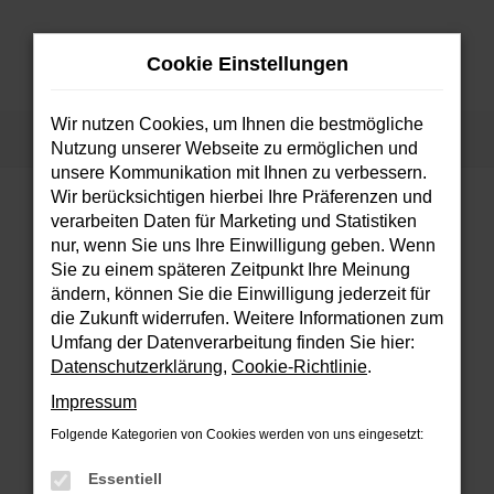
Zum
Hauptinhalt
Cookie Einstellungen
springen
MENÜ
Wir nutzen Cookies, um Ihnen die bestmögliche
Startseite
Fahrzeuge
Fahrzeugsuche
Nutzung unserer Webseite zu ermöglichen und
unsere Kommunikation mit Ihnen zu verbessern.
Wir berücksichtigen hierbei Ihre Präferenzen und
verarbeiten Daten für Marketing und Statistiken
FEHLER: NETWORK ERROR
nur, wenn Sie uns Ihre Einwilligung geben. Wenn
Sie zu einem späteren Zeitpunkt Ihre Meinung
Beim Laden ist ein Fehler aufgetreten.
ändern, können Sie die Einwilligung jederzeit für
Hier sind ein paar Tipps, die dir helfen können:
die Zukunft widerrufen. Weitere Informationen zum
Umfang der Datenverarbeitung finden Sie hier:
Überprüfe deine Firewall und deine
Datenschutzerklärung
,
Cookie-Richtlinie
.
Internetverbindung.
Impressum
Laden andere Webseiten, zum Beispiel
deine Suchmaschine?
Folgende Kategorien von Cookies werden von uns eingesetzt:
Prüfe deine Browsererweiterungen.
Essentiell