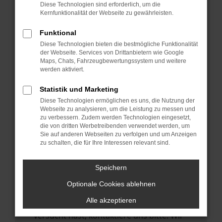
Manche Erweiterungen, wie Werbeblocker,
Diese Technologien sind erforderlich, um die
können das Laden bestimmter Seiten
Kernfunktionalität der Webseite zu gewährleisten.
verhindern. Funktioniert die Seite in einem
Funktional
anderen Browser oder in einem privaten
Diese Technologien bieten die bestmögliche Funktionalität
Fenster?
der Webseite. Services von Drittanbietern wie Google
Maps, Chats, Fahrzeugbewertungssystem und weitere
Starte dein Gerät neu.
werden aktiviert.
Das kann manchmal helfen,
vorübergehende Probleme zu beheben.
Statistik und Marketing
Diese Technologien ermöglichen es uns, die Nutzung der
Stelle sicher, dass dein Browser und dein
Webseite zu analysieren, um die Leistung zu messen und
Betriebssystem auf dem neuesten Stand
zu verbessern. Zudem werden Technologien eingesetzt,
die von dritten Werbetreibenden verwendet werden, um
sind.
Sie auf anderen Webseiten zu verfolgen und um Anzeigen
Veraltete Software birgt nicht nur ein
zu schalten, die für Ihre Interessen relevant sind.
Sicherheitsrisiko, sondern kann auch dazu
führen, dass bestimmte Funktionen nicht
Speichern
mehr unterstützt werden.
Optionale Cookies ablehnen
Wende dich an den Webseitenbetreiber.
Alle akzeptieren
Wenn du alle oben genannten Schritte
versucht hast, kontaktiere uns bitte. Wir