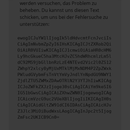
werden versuchen, das Problem zu
beheben. Du kannst uns diesen Text
schicken, um uns bei der Fehlersuche zu
unterstützen:
ewogICJuYW1lIjogIk5ldHdvcmtFcnJvciIs
CiAgImNvbmZpZyI6IHsKICAgICJtZXRob2Qi
OiAiR0VUIiwKICAgICJ1cmwiOiAiaHR0cHM6
Ly9hcGkueC5ha3MtcHJvZC5hdWRhcmlzLm5l
dC92MS9jbGllbnRzLzE4NTEvd2Vic2l0ZS12
ZWhpY2xlcy8yMjUxMTklMjMxNDM4P2ZpZWxk
PWludGVybmFsTnVtYmVyJndlYnNpdGU9NWY1
ZjdlZTU5ZWMxZDAwOTRlN2Y3YTJhIiwKICAg
ICJoZWFkZXJzIjoge30sCiAgICAiYm9keSI6
IG51bGwsCiAgICAiZXhwZWN0IjogewogICAg
ICAicmVzcG9uc2VUeXBlIjogIiIKICAgIH0s
CiAgICAidGltZW91dCI6IDAsCiAgICAicHJv
Z3Jlc3MiOiBudWxsLAogICAgInJpc2t5Ijog
ZmFsc2UKICB9Cn0=