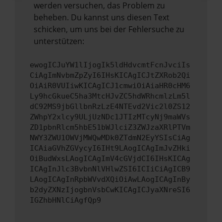
werden versuchen, das Problem zu
beheben. Du kannst uns diesen Text
schicken, um uns bei der Fehlersuche zu
unterstützen:
ewogICJuYW1lIjogIk5ldHdvcmtFcnJvciIs
CiAgImNvbmZpZyI6IHsKICAgICJtZXRob2Qi
OiAiR0VUIiwKICAgICJ1cmwiOiAiaHR0cHM6
Ly9hcGkueC5ha3MtcHJvZC5hdWRhcmlzLm5l
dC92MS9jbGllbnRzLzE4NTEvd2Vic2l0ZS12
ZWhpY2xlcy9ULjUzNDc1JTIzMTcyNj9maWVs
ZD1pbnRlcm5hbE51bWJlciZ3ZWJzaXRlPTVm
NWY3ZWU1OWVjMWQwMDk0ZTdmN2EyYSIsCiAg
ICAiaGVhZGVycyI6IHt9LAogICAgImJvZHki
OiBudWxsLAogICAgImV4cGVjdCI6IHsKICAg
ICAgInJlc3BvbnNlVHlwZSI6ICIiCiAgICB9
LAogICAgInRpbWVvdXQiOiAwLAogICAgInBy
b2dyZXNzIjogbnVsbCwKICAgICJyaXNreSI6
IGZhbHNlCiAgfQp9