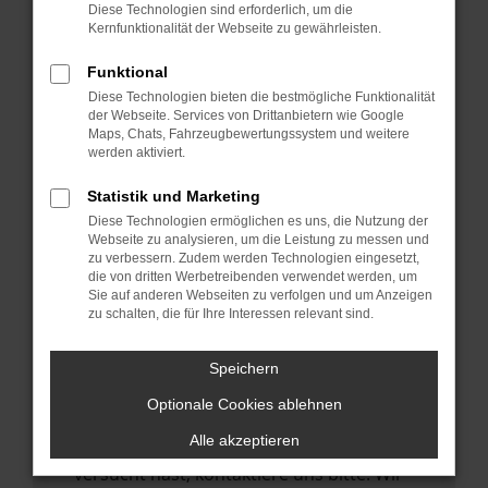
Manche Erweiterungen, wie Werbeblocker,
Diese Technologien sind erforderlich, um die
können das Laden bestimmter Seiten
Kernfunktionalität der Webseite zu gewährleisten.
verhindern. Funktioniert die Seite in einem
Funktional
anderen Browser oder in einem privaten
Diese Technologien bieten die bestmögliche Funktionalität
Fenster?
der Webseite. Services von Drittanbietern wie Google
Maps, Chats, Fahrzeugbewertungssystem und weitere
Starte dein Gerät neu.
werden aktiviert.
Das kann manchmal helfen,
vorübergehende Probleme zu beheben.
Statistik und Marketing
Diese Technologien ermöglichen es uns, die Nutzung der
Stelle sicher, dass dein Browser und dein
Webseite zu analysieren, um die Leistung zu messen und
Betriebssystem auf dem neuesten Stand
zu verbessern. Zudem werden Technologien eingesetzt,
die von dritten Werbetreibenden verwendet werden, um
sind.
Sie auf anderen Webseiten zu verfolgen und um Anzeigen
Veraltete Software birgt nicht nur ein
zu schalten, die für Ihre Interessen relevant sind.
Sicherheitsrisiko, sondern kann auch dazu
führen, dass bestimmte Funktionen nicht
Speichern
mehr unterstützt werden.
Optionale Cookies ablehnen
Wende dich an den Webseitenbetreiber.
Alle akzeptieren
Wenn du alle oben genannten Schritte
versucht hast, kontaktiere uns bitte. Wir