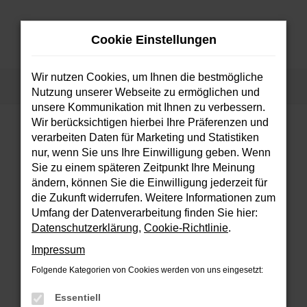
Zum
Hauptinhalt
Cookie Einstellungen
springen
MENÜ
Wir nutzen Cookies, um Ihnen die bestmögliche
Startseite
Fahrzeuge
Fahrzeugsuche
Nutzung unserer Webseite zu ermöglichen und
unsere Kommunikation mit Ihnen zu verbessern.
Wir berücksichtigen hierbei Ihre Präferenzen und
verarbeiten Daten für Marketing und Statistiken
FEHLER: NETWORK ERROR
nur, wenn Sie uns Ihre Einwilligung geben. Wenn
Sie zu einem späteren Zeitpunkt Ihre Meinung
Beim Laden ist ein Fehler aufgetreten.
ändern, können Sie die Einwilligung jederzeit für
Hier sind ein paar Tipps, die dir helfen können:
die Zukunft widerrufen. Weitere Informationen zum
Umfang der Datenverarbeitung finden Sie hier:
Überprüfe deine Firewall und deine
Datenschutzerklärung
,
Cookie-Richtlinie
.
Internetverbindung.
Impressum
Laden andere Webseiten, zum Beispiel
deine Suchmaschine?
Folgende Kategorien von Cookies werden von uns eingesetzt:
Prüfe deine Browsererweiterungen.
Essentiell