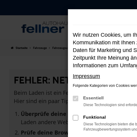
Zum
Hauptinhalt
springen
Wir nutzen Cookies, um I
Kommunikation mit Ihnen z
Startseite
Fahrzeuge
Fahrzeugsuche
Daten für Marketing und S
Zeitpunkt Ihre Meinung änd
Informationen zum Umfang
Impressum
FEHLER: NETWORK ERROR
Folgende Kategorien von Cookies werd
Beim Laden ist ein Fehler aufgetreten.
Essentiell
Hier sind ein paar Tipps, die dir helfen können:
Diese Technologien sind erforde
Überprüfe deine Firewall und deine Inter
Funktional
Laden andere Webseiten, zum Beispiel dein
Diese Technologien bieten die b
Fahrzeugbewertungssystem und w
Prüfe deine Browsererweiterungen.