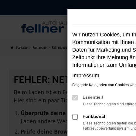
Zum
Hauptinhalt
springen
Wir nutzen Cookies, um I
Kommunikation mit Ihnen z
Startseite
Fahrzeuge
Fahrzeugsuche
Daten für Marketing und S
Zeitpunkt Ihre Meinung änd
Informationen zum Umfang
Impressum
FEHLER: NETWORK ERROR
Folgende Kategorien von Cookies werd
Beim Laden ist ein Fehler aufgetreten.
Essentiell
Hier sind ein paar Tipps, die dir helfen können:
Diese Technologien sind erforde
Überprüfe deine Firewall und deine Inter
Funktional
Laden andere Webseiten, zum Beispiel dein
Diese Technologien bieten die b
Fahrzeugbewertungssystem und w
Prüfe deine Browsererweiterungen.