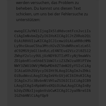
werden versuchen, das Problem zu
beheben. Du kannst uns diesen Text
schicken, um uns bei der Fehlersuche zu
unterstützen:
ewogICJuYW1lIjogIk5ldHdvcmtFcnJvciIs
CiAgImNvbmZpZyI6IHsKICAgICJtZXRob2Qi
OiAiR0VUIiwKICAgICJ1cmwiOiAiaHR0cHM6
Ly9hcGkueC5ha3MtcHJvZC5hdWRhcmlzLm5l
dC92MS9jbGllbnRzLzE4NTEvd2Vic2l0ZS12
ZWhpY2xlcy9ULjUzNDY0JTIzMTcyNj9maWVs
ZD1pbnRlcm5hbE51bWJlciZ3ZWJzaXRlPTVm
NWY3ZWU1OWVjMWQwMDk0ZTdmN2EyYSIsCiAg
ICAiaGVhZGVycyI6IHt9LAogICAgImJvZHki
OiBudWxsLAogICAgImV4cGVjdCI6IHsKICAg
ICAgInJlc3BvbnNlVHlwZSI6ICIiCiAgICB9
LAogICAgInRpbWVvdXQiOiAwLAogICAgInBy
b2dyZXNzIjogbnVsbCwKICAgICJyaXNreSI6
IGZhbHNlCiAgfQp9