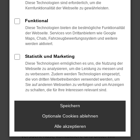
Manche Erweiterungen, wie Werbeblocker,
Diese Technologien sind erforderlich, um die
können das Laden bestimmter Seiten
Kernfunktionalität der Webseite zu gewährleisten.
verhindern. Funktioniert die Seite in einem
Funktional
anderen Browser oder in einem privaten
Diese Technologien bieten die bestmögliche Funktionalität
Fenster?
der Webseite. Services von Drittanbietern wie Google
Maps, Chats, Fahrzeugbewertungssystem und weitere
Starte dein Gerät neu.
werden aktiviert.
Das kann manchmal helfen,
vorübergehende Probleme zu beheben.
Statistik und Marketing
Diese Technologien ermöglichen es uns, die Nutzung der
Stelle sicher, dass dein Browser und dein
Webseite zu analysieren, um die Leistung zu messen und
Betriebssystem auf dem neuesten Stand
zu verbessern. Zudem werden Technologien eingesetzt,
die von dritten Werbetreibenden verwendet werden, um
sind.
Sie auf anderen Webseiten zu verfolgen und um Anzeigen
Veraltete Software birgt nicht nur ein
zu schalten, die für Ihre Interessen relevant sind.
Sicherheitsrisiko, sondern kann auch dazu
führen, dass bestimmte Funktionen nicht
Speichern
mehr unterstützt werden.
Optionale Cookies ablehnen
Wende dich an den Webseitenbetreiber.
Alle akzeptieren
Wenn du alle oben genannten Schritte
versucht hast, kontaktiere uns bitte. Wir