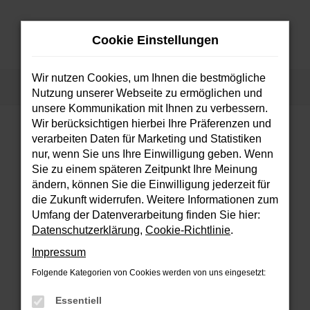
Zum
Hauptinhalt
Cookie Einstellungen
springen
MENÜ
Wir nutzen Cookies, um Ihnen die bestmögliche
Startseite
Fahrzeuge
Fahrzeugsuche
Nutzung unserer Webseite zu ermöglichen und
unsere Kommunikation mit Ihnen zu verbessern.
Wir berücksichtigen hierbei Ihre Präferenzen und
verarbeiten Daten für Marketing und Statistiken
FEHLER: NETWORK ERROR
nur, wenn Sie uns Ihre Einwilligung geben. Wenn
Sie zu einem späteren Zeitpunkt Ihre Meinung
Beim Laden ist ein Fehler aufgetreten.
ändern, können Sie die Einwilligung jederzeit für
Hier sind ein paar Tipps, die dir helfen können:
die Zukunft widerrufen. Weitere Informationen zum
Umfang der Datenverarbeitung finden Sie hier:
Überprüfe deine Firewall und deine
Datenschutzerklärung
,
Cookie-Richtlinie
.
Internetverbindung.
Impressum
Laden andere Webseiten, zum Beispiel
deine Suchmaschine?
Folgende Kategorien von Cookies werden von uns eingesetzt:
Prüfe deine Browsererweiterungen.
Essentiell