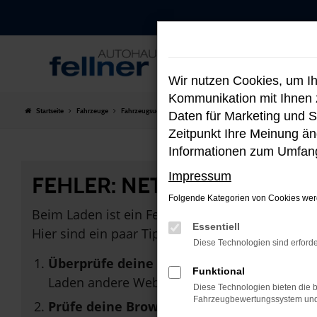
Zum
Hauptinhalt
springen
Wir nutzen Cookies, um I
Kommunikation mit Ihnen z
Startseite
Fahrzeuge
Fahrzeugsuche
Daten für Marketing und S
Zeitpunkt Ihre Meinung änd
Informationen zum Umfang
Impressum
FEHLER: NETWORK ERROR
Folgende Kategorien von Cookies werd
Beim Laden ist ein Fehler aufgetreten.
Essentiell
Hier sind ein paar Tipps, die dir helfen können:
Diese Technologien sind erforde
Überprüfe deine Firewall und deine Inter
Funktional
Laden andere Webseiten, zum Beispiel dein
Diese Technologien bieten die b
Fahrzeugbewertungssystem und w
Prüfe deine Browsererweiterungen.