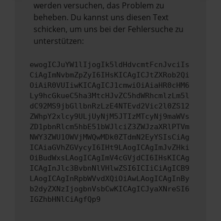
werden versuchen, das Problem zu
beheben. Du kannst uns diesen Text
schicken, um uns bei der Fehlersuche zu
unterstützen:
ewogICJuYW1lIjogIk5ldHdvcmtFcnJvciIs
CiAgImNvbmZpZyI6IHsKICAgICJtZXRob2Qi
OiAiR0VUIiwKICAgICJ1cmwiOiAiaHR0cHM6
Ly9hcGkueC5ha3MtcHJvZC5hdWRhcmlzLm5l
dC92MS9jbGllbnRzLzE4NTEvd2Vic2l0ZS12
ZWhpY2xlcy9ULjUyNjM5JTIzMTcyNj9maWVs
ZD1pbnRlcm5hbE51bWJlciZ3ZWJzaXRlPTVm
NWY3ZWU1OWVjMWQwMDk0ZTdmN2EyYSIsCiAg
ICAiaGVhZGVycyI6IHt9LAogICAgImJvZHki
OiBudWxsLAogICAgImV4cGVjdCI6IHsKICAg
ICAgInJlc3BvbnNlVHlwZSI6ICIiCiAgICB9
LAogICAgInRpbWVvdXQiOiAwLAogICAgInBy
b2dyZXNzIjogbnVsbCwKICAgICJyaXNreSI6
IGZhbHNlCiAgfQp9