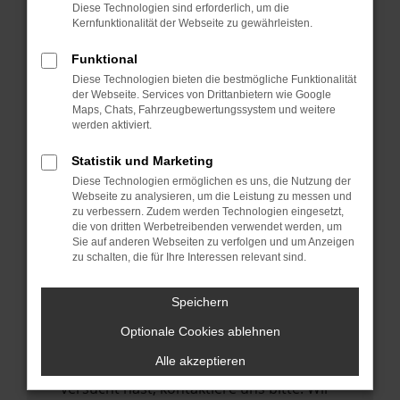
Manche Erweiterungen, wie Werbeblocker,
Diese Technologien sind erforderlich, um die
können das Laden bestimmter Seiten
Kernfunktionalität der Webseite zu gewährleisten.
verhindern. Funktioniert die Seite in einem
Funktional
anderen Browser oder in einem privaten
Diese Technologien bieten die bestmögliche Funktionalität
Fenster?
der Webseite. Services von Drittanbietern wie Google
Maps, Chats, Fahrzeugbewertungssystem und weitere
Starte dein Gerät neu.
werden aktiviert.
Das kann manchmal helfen,
vorübergehende Probleme zu beheben.
Statistik und Marketing
Diese Technologien ermöglichen es uns, die Nutzung der
Stelle sicher, dass dein Browser und dein
Webseite zu analysieren, um die Leistung zu messen und
Betriebssystem auf dem neuesten Stand
zu verbessern. Zudem werden Technologien eingesetzt,
die von dritten Werbetreibenden verwendet werden, um
sind.
Sie auf anderen Webseiten zu verfolgen und um Anzeigen
Veraltete Software birgt nicht nur ein
zu schalten, die für Ihre Interessen relevant sind.
Sicherheitsrisiko, sondern kann auch dazu
führen, dass bestimmte Funktionen nicht
Speichern
mehr unterstützt werden.
Optionale Cookies ablehnen
Wende dich an den Webseitenbetreiber.
Alle akzeptieren
Wenn du alle oben genannten Schritte
versucht hast, kontaktiere uns bitte. Wir