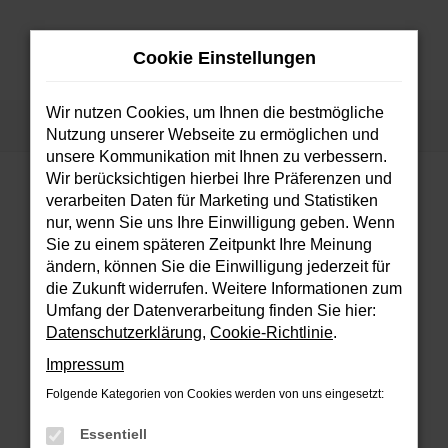
Zum
Hauptinhalt
Cookie Einstellungen
springen
MENÜ
Wir nutzen Cookies, um Ihnen die bestmögliche
Startseite
Fahrzeuge
Fahrzeugsuche
Nutzung unserer Webseite zu ermöglichen und
unsere Kommunikation mit Ihnen zu verbessern.
Wir berücksichtigen hierbei Ihre Präferenzen und
verarbeiten Daten für Marketing und Statistiken
FEHLER: NETWORK ERROR
nur, wenn Sie uns Ihre Einwilligung geben. Wenn
Sie zu einem späteren Zeitpunkt Ihre Meinung
Beim Laden ist ein Fehler aufgetreten.
ändern, können Sie die Einwilligung jederzeit für
Hier sind ein paar Tipps, die dir helfen können:
die Zukunft widerrufen. Weitere Informationen zum
Umfang der Datenverarbeitung finden Sie hier:
Überprüfe deine Firewall und deine
Datenschutzerklärung
,
Cookie-Richtlinie
.
Internetverbindung.
Impressum
Laden andere Webseiten, zum Beispiel
deine Suchmaschine?
Folgende Kategorien von Cookies werden von uns eingesetzt:
Prüfe deine Browsererweiterungen.
Essentiell