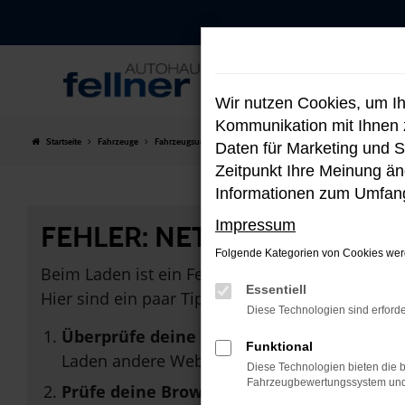
Zum
Hauptinhalt
springen
Wir nutzen Cookies, um I
Kommunikation mit Ihnen z
Startseite
Fahrzeuge
Fahrzeugsuche
Daten für Marketing und S
Zeitpunkt Ihre Meinung änd
Informationen zum Umfang
Impressum
FEHLER: NETWORK ERROR
Folgende Kategorien von Cookies werd
Beim Laden ist ein Fehler aufgetreten.
Essentiell
Hier sind ein paar Tipps, die dir helfen können:
Diese Technologien sind erforde
Überprüfe deine Firewall und deine Inter
Funktional
Laden andere Webseiten, zum Beispiel dein
Diese Technologien bieten die b
Fahrzeugbewertungssystem und w
Prüfe deine Browsererweiterungen.