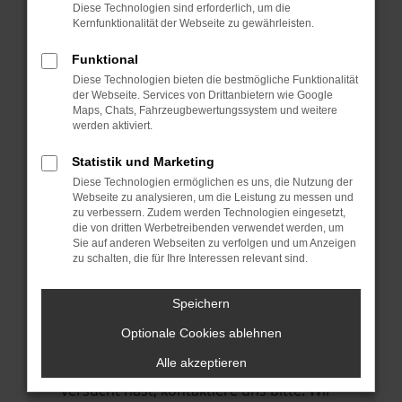
Manche Erweiterungen, wie Werbeblocker,
Diese Technologien sind erforderlich, um die
können das Laden bestimmter Seiten
Kernfunktionalität der Webseite zu gewährleisten.
verhindern. Funktioniert die Seite in einem
Funktional
anderen Browser oder in einem privaten
Diese Technologien bieten die bestmögliche Funktionalität
Fenster?
der Webseite. Services von Drittanbietern wie Google
Maps, Chats, Fahrzeugbewertungssystem und weitere
Starte dein Gerät neu.
werden aktiviert.
Das kann manchmal helfen,
vorübergehende Probleme zu beheben.
Statistik und Marketing
Diese Technologien ermöglichen es uns, die Nutzung der
Stelle sicher, dass dein Browser und dein
Webseite zu analysieren, um die Leistung zu messen und
Betriebssystem auf dem neuesten Stand
zu verbessern. Zudem werden Technologien eingesetzt,
die von dritten Werbetreibenden verwendet werden, um
sind.
Sie auf anderen Webseiten zu verfolgen und um Anzeigen
Veraltete Software birgt nicht nur ein
zu schalten, die für Ihre Interessen relevant sind.
Sicherheitsrisiko, sondern kann auch dazu
führen, dass bestimmte Funktionen nicht
Speichern
mehr unterstützt werden.
Optionale Cookies ablehnen
Wende dich an den Webseitenbetreiber.
Alle akzeptieren
Wenn du alle oben genannten Schritte
versucht hast, kontaktiere uns bitte. Wir