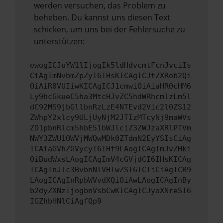
werden versuchen, das Problem zu
beheben. Du kannst uns diesen Text
schicken, um uns bei der Fehlersuche zu
unterstützen:
ewogICJuYW1lIjogIk5ldHdvcmtFcnJvciIs
CiAgImNvbmZpZyI6IHsKICAgICJtZXRob2Qi
OiAiR0VUIiwKICAgICJ1cmwiOiAiaHR0cHM6
Ly9hcGkueC5ha3MtcHJvZC5hdWRhcmlzLm5l
dC92MS9jbGllbnRzLzE4NTEvd2Vic2l0ZS12
ZWhpY2xlcy9ULjUyNjM2JTIzMTcyNj9maWVs
ZD1pbnRlcm5hbE51bWJlciZ3ZWJzaXRlPTVm
NWY3ZWU1OWVjMWQwMDk0ZTdmN2EyYSIsCiAg
ICAiaGVhZGVycyI6IHt9LAogICAgImJvZHki
OiBudWxsLAogICAgImV4cGVjdCI6IHsKICAg
ICAgInJlc3BvbnNlVHlwZSI6ICIiCiAgICB9
LAogICAgInRpbWVvdXQiOiAwLAogICAgInBy
b2dyZXNzIjogbnVsbCwKICAgICJyaXNreSI6
IGZhbHNlCiAgfQp9