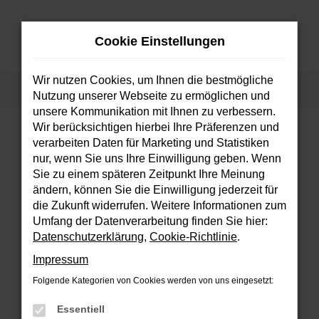
Zum
Hauptinhalt
Cookie Einstellungen
springen
MENÜ
Wir nutzen Cookies, um Ihnen die bestmögliche
Startseite
Fahrzeuge
Fahrzeugsuche
Nutzung unserer Webseite zu ermöglichen und
unsere Kommunikation mit Ihnen zu verbessern.
Wir berücksichtigen hierbei Ihre Präferenzen und
verarbeiten Daten für Marketing und Statistiken
FEHLER: NETWORK ERROR
nur, wenn Sie uns Ihre Einwilligung geben. Wenn
Sie zu einem späteren Zeitpunkt Ihre Meinung
Beim Laden ist ein Fehler aufgetreten.
ändern, können Sie die Einwilligung jederzeit für
Hier sind ein paar Tipps, die dir helfen können:
die Zukunft widerrufen. Weitere Informationen zum
Umfang der Datenverarbeitung finden Sie hier:
Überprüfe deine Firewall und deine
Datenschutzerklärung
,
Cookie-Richtlinie
.
Internetverbindung.
Impressum
Laden andere Webseiten, zum Beispiel
deine Suchmaschine?
Folgende Kategorien von Cookies werden von uns eingesetzt:
Prüfe deine Browsererweiterungen.
Essentiell