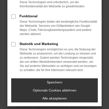
Manche Erweiterungen, wie Werbeblocker,
Diese Technologien sind erforderlich, um die
können das Laden bestimmter Seiten
Kernfunktionalität der Webseite zu gewährleisten.
verhindern. Funktioniert die Seite in einem
Funktional
anderen Browser oder in einem privaten
Diese Technologien bieten die bestmögliche Funktionalität
Fenster?
der Webseite. Services von Drittanbietern wie Google
Maps, Chats, Fahrzeugbewertungssystem und weitere
Starte dein Gerät neu.
werden aktiviert.
Das kann manchmal helfen,
vorübergehende Probleme zu beheben.
Statistik und Marketing
Diese Technologien ermöglichen es uns, die Nutzung der
Stelle sicher, dass dein Browser und dein
Webseite zu analysieren, um die Leistung zu messen und
Betriebssystem auf dem neuesten Stand
zu verbessern. Zudem werden Technologien eingesetzt,
die von dritten Werbetreibenden verwendet werden, um
sind.
Sie auf anderen Webseiten zu verfolgen und um Anzeigen
Veraltete Software birgt nicht nur ein
zu schalten, die für Ihre Interessen relevant sind.
Sicherheitsrisiko, sondern kann auch dazu
führen, dass bestimmte Funktionen nicht
Speichern
mehr unterstützt werden.
Optionale Cookies ablehnen
Wende dich an den Webseitenbetreiber.
Alle akzeptieren
Wenn du alle oben genannten Schritte
versucht hast, kontaktiere uns bitte. Wir