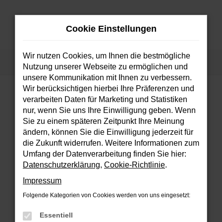
Zum
Hauptinhalt
Cookie Einstellungen
springen
MENÜ
Wir nutzen Cookies, um Ihnen die bestmögliche
Startseite
Fahrzeuge
Fahrzeugsuche
Nutzung unserer Webseite zu ermöglichen und
unsere Kommunikation mit Ihnen zu verbessern.
Wir berücksichtigen hierbei Ihre Präferenzen und
verarbeiten Daten für Marketing und Statistiken
FEHLER: NETWORK ERROR
nur, wenn Sie uns Ihre Einwilligung geben. Wenn
Sie zu einem späteren Zeitpunkt Ihre Meinung
Beim Laden ist ein Fehler aufgetreten.
ändern, können Sie die Einwilligung jederzeit für
Hier sind ein paar Tipps, die dir helfen können:
die Zukunft widerrufen. Weitere Informationen zum
Umfang der Datenverarbeitung finden Sie hier:
Überprüfe deine Firewall und deine
Datenschutzerklärung
,
Cookie-Richtlinie
.
Internetverbindung.
Impressum
Laden andere Webseiten, zum Beispiel
deine Suchmaschine?
Folgende Kategorien von Cookies werden von uns eingesetzt:
Prüfe deine Browsererweiterungen.
Essentiell