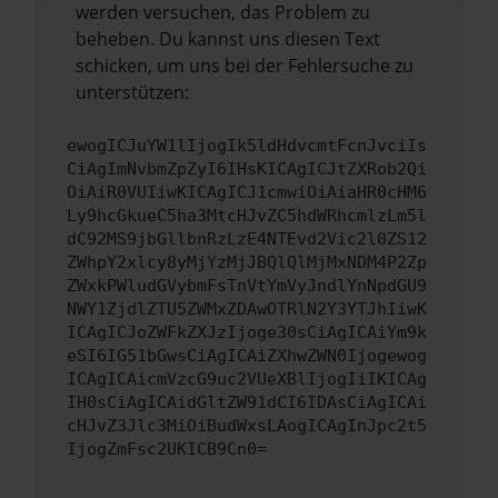
werden versuchen, das Problem zu
beheben. Du kannst uns diesen Text
schicken, um uns bei der Fehlersuche zu
unterstützen:
ewogICJuYW1lIjogIk5ldHdvcmtFcnJvciIs
CiAgImNvbmZpZyI6IHsKICAgICJtZXRob2Qi
OiAiR0VUIiwKICAgICJ1cmwiOiAiaHR0cHM6
Ly9hcGkueC5ha3MtcHJvZC5hdWRhcmlzLm5l
dC92MS9jbGllbnRzLzE4NTEvd2Vic2l0ZS12
ZWhpY2xlcy8yMjYzMjJBQlQlMjMxNDM4P2Zp
ZWxkPWludGVybmFsTnVtYmVyJndlYnNpdGU9
NWY1ZjdlZTU5ZWMxZDAwOTRlN2Y3YTJhIiwK
ICAgICJoZWFkZXJzIjoge30sCiAgICAiYm9k
eSI6IG51bGwsCiAgICAiZXhwZWN0Ijogewog
ICAgICAicmVzcG9uc2VUeXBlIjogIiIKICAg
IH0sCiAgICAidGltZW91dCI6IDAsCiAgICAi
cHJvZ3Jlc3MiOiBudWxsLAogICAgInJpc2t5
IjogZmFsc2UKICB9Cn0=