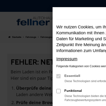
Zum
Hauptinhalt
springen
Wir nutzen Cookies, um I
Kommunikation mit Ihnen z
Startseite
Fahrzeuge
Fahrzeugsuche
Daten für Marketing und S
Zeitpunkt Ihre Meinung änd
Informationen zum Umfang
Impressum
FEHLER: NETWORK ERROR
Folgende Kategorien von Cookies werd
Beim Laden ist ein Fehler aufgetreten.
Essentiell
Hier sind ein paar Tipps, die dir helfen können:
Diese Technologien sind erforde
Überprüfe deine Firewall und deine Inter
Funktional
Laden andere Webseiten, zum Beispiel dein
Diese Technologien bieten die b
Fahrzeugbewertungssystem und w
Prüfe deine Browsererweiterungen.