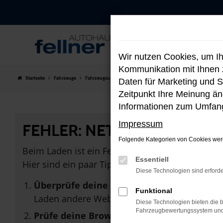
Zum
Hauptinhalt
springen
Wir nutzen Cookies, um I
Kommunikation mit Ihnen z
Startseite
Fahrzeuge
Fahrzeugsuche
Daten für Marketing und S
Zeitpunkt Ihre Meinung änd
Informationen zum Umfang
Impressum
FEHLER: NETWORK ERROR
Folgende Kategorien von Cookies werd
Beim Laden ist ein Fehler aufgetreten.
Essentiell
Hier sind ein paar Tipps, die dir helfen können:
Diese Technologien sind erforde
Überprüfe deine Firewall und deine Inter
Funktional
Laden andere Webseiten, zum Beispiel dein
Diese Technologien bieten die b
Fahrzeugbewertungssystem und w
Prüfe deine Browsererweiterungen.