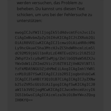
werden versuchen, das Problem zu
beheben. Du kannst uns diesen Text
schicken, um uns bei der Fehlersuche zu
unterstützen:
ewogICJuYW1lIjogIk5ldHdvcmtFcnJvciIs
CiAgImNvbmZpZyI6IHsKICAgICJtZXRob2Qi
OiAiR0VUIiwKICAgICJ1cmwiOiAiaHR0cHM6
Ly9hcGkueC5ha3MtcHJvZC5hdWRhcmlzLm5l
dC92MS9jbGllbnRzLzE4NTEvd2Vic2l0ZS12
ZWhpY2xlcy8wMTIwMjg/ZmllbGQ9aW50ZXJu
YWxOdW1iZXImd2Vic2l0ZT01ZjVmN2VlNTll
YzFkMDA5NGU3ZjdhMmEiLAogICAgImhlYWRl
cnMiOiB7fSwKICAgICJib2R5IjogbnVsbCwK
ICAgICJleHBlY3QiOiB7CiAgICAgICJyZXNw
b25zZVR5cGUiOiAiIgogICAgfSwKICAgICJ0
aW1lb3V0IjogMCwKICAgICJwcm9ncmVzcyI6
IG51bGwsCiAgICAicmlza3kiOiBmYWxzZQog
IH0KfQ==