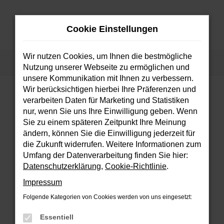
Zum
Hauptinhalt
Cookie Einstellungen
springen
MENÜ
Wir nutzen Cookies, um Ihnen die bestmögliche
Startseite
Fahrzeuge
Fahrzeugsuche
Nutzung unserer Webseite zu ermöglichen und
unsere Kommunikation mit Ihnen zu verbessern.
Wir berücksichtigen hierbei Ihre Präferenzen und
verarbeiten Daten für Marketing und Statistiken
FEHLER: NETWORK ERROR
nur, wenn Sie uns Ihre Einwilligung geben. Wenn
Sie zu einem späteren Zeitpunkt Ihre Meinung
Beim Laden ist ein Fehler aufgetreten.
ändern, können Sie die Einwilligung jederzeit für
Hier sind ein paar Tipps, die dir helfen können:
die Zukunft widerrufen. Weitere Informationen zum
Umfang der Datenverarbeitung finden Sie hier:
Überprüfe deine Firewall und deine
Datenschutzerklärung
,
Cookie-Richtlinie
.
Internetverbindung.
Impressum
Laden andere Webseiten, zum Beispiel
deine Suchmaschine?
Folgende Kategorien von Cookies werden von uns eingesetzt:
Prüfe deine Browsererweiterungen.
Essentiell