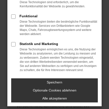
Manche Erweiterungen, wie Werbeblocker,
Diese Technologien sind erforderlich, um die
können das Laden bestimmter Seiten
Kernfunktionalität der Webseite zu gewährleisten.
verhindern. Funktioniert die Seite in einem
Funktional
anderen Browser oder in einem privaten
Diese Technologien bieten die bestmögliche Funktionalität
Fenster?
der Webseite. Services von Drittanbietern wie Google
Maps, Chats, Fahrzeugbewertungssystem und weitere
Starte dein Gerät neu.
werden aktiviert.
Das kann manchmal helfen,
vorübergehende Probleme zu beheben.
Statistik und Marketing
Diese Technologien ermöglichen es uns, die Nutzung der
Stelle sicher, dass dein Browser und dein
Webseite zu analysieren, um die Leistung zu messen und
Betriebssystem auf dem neuesten Stand
zu verbessern. Zudem werden Technologien eingesetzt,
die von dritten Werbetreibenden verwendet werden, um
sind.
Sie auf anderen Webseiten zu verfolgen und um Anzeigen
Veraltete Software birgt nicht nur ein
zu schalten, die für Ihre Interessen relevant sind.
Sicherheitsrisiko, sondern kann auch dazu
führen, dass bestimmte Funktionen nicht
Speichern
mehr unterstützt werden.
Optionale Cookies ablehnen
Wende dich an den Webseitenbetreiber.
Alle akzeptieren
Wenn du alle oben genannten Schritte
versucht hast, kontaktiere uns bitte. Wir