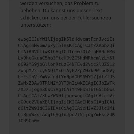
werden versuchen, das Problem zu
beheben. Du kannst uns diesen Text
schicken, um uns bei der Fehlersuche zu
unterstützen:
ewogICJuYW1lIjogIk5ldHdvcmtFcnJvciIs
CiAgImNvbmZpZyI6IHsKICAgICJtZXRob2Qi
OiAiR0VUIiwKICAgICJ1cmwiOiAiaHR0cHM6
Ly9hcGkueC5ha3MtcHJvZC5hdWRhcmlzLm5l
dC92MS9jbGllbnRzLzE4NTEvd2Vic2l0ZS12
ZWhpY2xlcy9NQTYxOTAyP2ZpZWxkPWludGVy
bmFsTnVtYmVyJndlYnNpdGU9NWY1ZjdlZTU5
ZWMxZDAwOTRlN2Y3YTJhIiwKICAgICJoZWFk
ZXJzIjoge30sCiAgICAiYm9keSI6IG51bGws
CiAgICAiZXhwZWN0IjogewogICAgICAicmVz
cG9uc2VUeXBlIjogIiIKICAgIH0sCiAgICAi
dGltZW91dCI6IDAsCiAgICAicHJvZ3Jlc3Mi
OiBudWxsLAogICAgInJpc2t5IjogZmFsc2UK
ICB9Cn0=