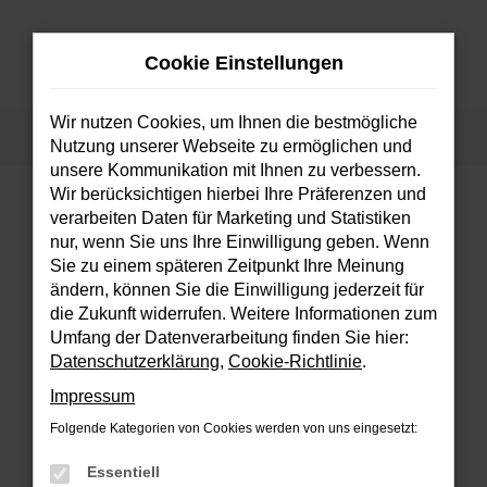
Zum
Hauptinhalt
Cookie Einstellungen
springen
MENÜ
Wir nutzen Cookies, um Ihnen die bestmögliche
Startseite
Fahrzeuge
Fahrzeugsuche
Nutzung unserer Webseite zu ermöglichen und
unsere Kommunikation mit Ihnen zu verbessern.
Wir berücksichtigen hierbei Ihre Präferenzen und
verarbeiten Daten für Marketing und Statistiken
FEHLER: NETWORK ERROR
nur, wenn Sie uns Ihre Einwilligung geben. Wenn
Sie zu einem späteren Zeitpunkt Ihre Meinung
Beim Laden ist ein Fehler aufgetreten.
ändern, können Sie die Einwilligung jederzeit für
Hier sind ein paar Tipps, die dir helfen können:
die Zukunft widerrufen. Weitere Informationen zum
Umfang der Datenverarbeitung finden Sie hier:
Überprüfe deine Firewall und deine
Datenschutzerklärung
,
Cookie-Richtlinie
.
Internetverbindung.
Impressum
Laden andere Webseiten, zum Beispiel
deine Suchmaschine?
Folgende Kategorien von Cookies werden von uns eingesetzt:
Prüfe deine Browsererweiterungen.
Essentiell