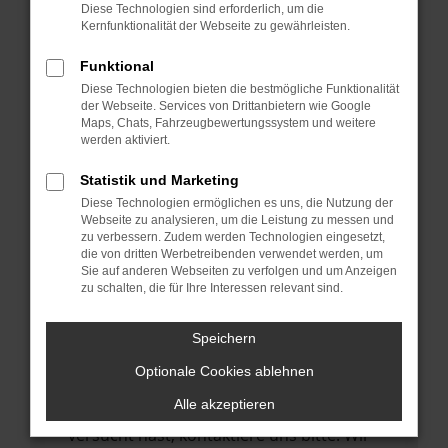
Manche Erweiterungen, wie Werbeblocker,
Diese Technologien sind erforderlich, um die
können das Laden bestimmter Seiten
Kernfunktionalität der Webseite zu gewährleisten.
verhindern. Funktioniert die Seite in einem
Funktional
anderen Browser oder in einem privaten
Diese Technologien bieten die bestmögliche Funktionalität
Fenster?
der Webseite. Services von Drittanbietern wie Google
Maps, Chats, Fahrzeugbewertungssystem und weitere
Starte dein Gerät neu.
werden aktiviert.
Das kann manchmal helfen,
vorübergehende Probleme zu beheben.
Statistik und Marketing
Diese Technologien ermöglichen es uns, die Nutzung der
Stelle sicher, dass dein Browser und dein
Webseite zu analysieren, um die Leistung zu messen und
Betriebssystem auf dem neuesten Stand
zu verbessern. Zudem werden Technologien eingesetzt,
die von dritten Werbetreibenden verwendet werden, um
sind.
Sie auf anderen Webseiten zu verfolgen und um Anzeigen
Veraltete Software birgt nicht nur ein
zu schalten, die für Ihre Interessen relevant sind.
Sicherheitsrisiko, sondern kann auch dazu
führen, dass bestimmte Funktionen nicht
Speichern
mehr unterstützt werden.
Optionale Cookies ablehnen
Wende dich an den Webseitenbetreiber.
Alle akzeptieren
Wenn du alle oben genannten Schritte
versucht hast, kontaktiere uns bitte. Wir