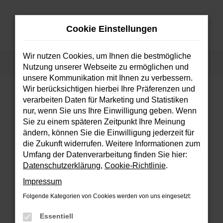
Zum
Hauptinhalt
Cookie Einstellungen
springen
MENÜ
Wir nutzen Cookies, um Ihnen die bestmögliche
Startseite
Fahrzeuge
Fahrzeugsuche
Nutzung unserer Webseite zu ermöglichen und
unsere Kommunikation mit Ihnen zu verbessern.
Wir berücksichtigen hierbei Ihre Präferenzen und
verarbeiten Daten für Marketing und Statistiken
FEHLER: NETWORK ERROR
nur, wenn Sie uns Ihre Einwilligung geben. Wenn
Sie zu einem späteren Zeitpunkt Ihre Meinung
Beim Laden ist ein Fehler aufgetreten.
ändern, können Sie die Einwilligung jederzeit für
Hier sind ein paar Tipps, die dir helfen können:
die Zukunft widerrufen. Weitere Informationen zum
Umfang der Datenverarbeitung finden Sie hier:
Überprüfe deine Firewall und deine
Datenschutzerklärung
,
Cookie-Richtlinie
.
Internetverbindung.
Impressum
Laden andere Webseiten, zum Beispiel
deine Suchmaschine?
Folgende Kategorien von Cookies werden von uns eingesetzt:
Prüfe deine Browsererweiterungen.
Essentiell