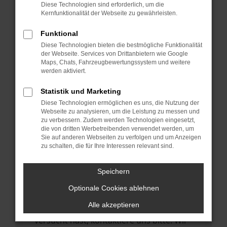
Manche Erweiterungen, wie Werbeblocker,
Diese Technologien sind erforderlich, um die
können das Laden bestimmter Seiten
Kernfunktionalität der Webseite zu gewährleisten.
verhindern. Funktioniert die Seite in einem
Funktional
anderen Browser oder in einem privaten
Diese Technologien bieten die bestmögliche Funktionalität
Fenster?
der Webseite. Services von Drittanbietern wie Google
Maps, Chats, Fahrzeugbewertungssystem und weitere
Starte dein Gerät neu.
werden aktiviert.
Das kann manchmal helfen,
vorübergehende Probleme zu beheben.
Statistik und Marketing
Diese Technologien ermöglichen es uns, die Nutzung der
Stelle sicher, dass dein Browser und dein
Webseite zu analysieren, um die Leistung zu messen und
Betriebssystem auf dem neuesten Stand
zu verbessern. Zudem werden Technologien eingesetzt,
die von dritten Werbetreibenden verwendet werden, um
sind.
Sie auf anderen Webseiten zu verfolgen und um Anzeigen
Veraltete Software birgt nicht nur ein
zu schalten, die für Ihre Interessen relevant sind.
Sicherheitsrisiko, sondern kann auch dazu
führen, dass bestimmte Funktionen nicht
Speichern
mehr unterstützt werden.
Optionale Cookies ablehnen
Wende dich an den Webseitenbetreiber.
Alle akzeptieren
Wenn du alle oben genannten Schritte
versucht hast, kontaktiere uns bitte. Wir