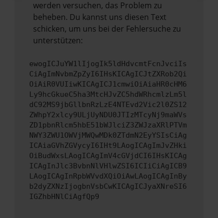
werden versuchen, das Problem zu
beheben. Du kannst uns diesen Text
schicken, um uns bei der Fehlersuche zu
unterstützen:
ewogICJuYW1lIjogIk5ldHdvcmtFcnJvciIs
CiAgImNvbmZpZyI6IHsKICAgICJtZXRob2Qi
OiAiR0VUIiwKICAgICJ1cmwiOiAiaHR0cHM6
Ly9hcGkueC5ha3MtcHJvZC5hdWRhcmlzLm5l
dC92MS9jbGllbnRzLzE4NTEvd2Vic2l0ZS12
ZWhpY2xlcy9ULjUyNDU0JTIzMTcyNj9maWVs
ZD1pbnRlcm5hbE51bWJlciZ3ZWJzaXRlPTVm
NWY3ZWU1OWVjMWQwMDk0ZTdmN2EyYSIsCiAg
ICAiaGVhZGVycyI6IHt9LAogICAgImJvZHki
OiBudWxsLAogICAgImV4cGVjdCI6IHsKICAg
ICAgInJlc3BvbnNlVHlwZSI6ICIiCiAgICB9
LAogICAgInRpbWVvdXQiOiAwLAogICAgInBy
b2dyZXNzIjogbnVsbCwKICAgICJyaXNreSI6
IGZhbHNlCiAgfQp9