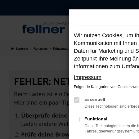
Zum
Hauptinhalt
springen
Wir nutzen Cookies, um I
Kommunikation mit Ihnen z
Startseite
Fahrzeuge
Fahrzeugsuche
Daten für Marketing und S
Zeitpunkt Ihre Meinung änd
Informationen zum Umfang
Impressum
FEHLER: NETWORK ERROR
Folgende Kategorien von Cookies werd
Beim Laden ist ein Fehler aufgetreten.
Essentiell
Hier sind ein paar Tipps, die dir helfen können:
Diese Technologien sind erforde
Überprüfe deine Firewall und deine Inter
Funktional
Laden andere Webseiten, zum Beispiel dein
Diese Technologien bieten die b
Fahrzeugbewertungssystem und w
Prüfe deine Browsererweiterungen.